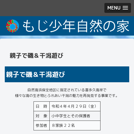
MENU
親子で磯＆干潟遊び
親子で磯＆干潟遊び
自然海浜保全地区に指定されている喜多久海岸で
様々な海の生き物とふれあい干潟の魅力を再発見する事業です。
日 時
令和４年４月２９日（金）
対 象
小中学生とその保護者
参加者
８家族２２名