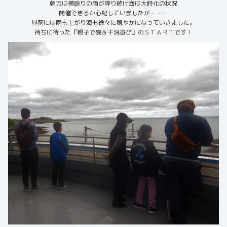
朝方は横殴りの雨が降り続け海は大時化の状況
開催できるか心配していましたが・・・
昼前には雨も上がり海も徐々に穏やかになっていきました。
待ちに待った『親子で磯＆干潟遊び』のＳＴＡＲＴです！