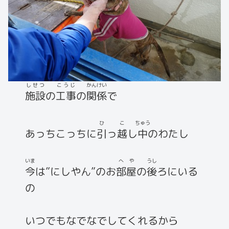
しせつ
こうじ
かんけい
施設
の
工事
の
関係
で
ひ
こ
ちゅう
あっちこっちに
引
っ
越
し
中
のわたし
いま
へや
うし
今
は”にしやん”のお
部屋
の
後
ろにいる
の
いつでもなでなでしてくれるから