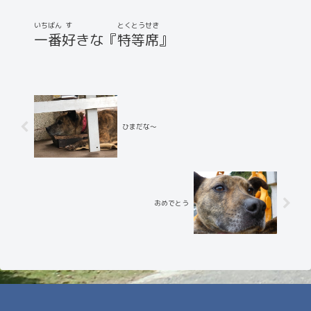
いちばん
す
とくとうせき
一番
好
きな『
特等席
』
ひまだな～
おめでとう