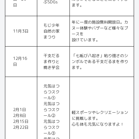
ぶSDGs
日
ます。
年に一度の施設無料開放日。カ
もじ少年
ヌー体験やバザーなど様々なブ
11月3日
自然の家
ースを
まつり
設けています。
干支だる
「七転び八起き」粘り強さのシ
12月16
ま作りと
ンボルである干支だるまを作り
日
焼き芋会
ます。
元気はつ
らつスク
ール①
元気はつ
2月1日
らつスク
軽スポーツやレクリエーション
2月8日
ール②
に挑戦します。
2月15日
元気はつ
心も体も元気になりますよ！
2月22日
らつスク
ール③
元気はつ