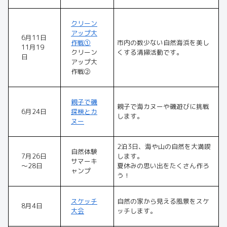
クリーン
アップ大
6月11日
作戦①
市内の数少ない自然海浜を美し
11月19
クリーン
くする清掃活動です。
日
アップ大
作戦②
親子で磯
親子で海カヌーや磯遊びに挑戦
6月24日
探検とカ
します。
ヌー
2泊3日、海や山の自然を大満喫
自然体験
7月26日
します。
サマーキ
～28日
夏休みの思い出をたくさん作ろ
ャンプ
う！
スケッチ
自然の家から見える風景をスケ
8月4日
大会
ッチします。