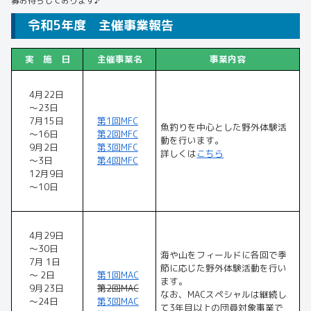
募お待ちしております♪
令和5年度 主催事業報告
実 施 日
主催事業名
事業
内容
4月22日
～23日
7月15日
第1回MFC
魚釣りを中心とした野外体験活
～16日
第2回MFC
動を行います。
9月2日
第3回MFC
詳しくは
こちら
～3日
第4回MFC
12月9日
～10日
4月29日
～30日
海や山をフィールドに各回で季
7月 1日
節に応じた野外体験活動を行い
～ 2日
第1回MAC
ます。
9月23日
第2回MAC
なお、MACスペシャルは継続し
～24日
第3回MAC
て3年目以上の団員対象事業で