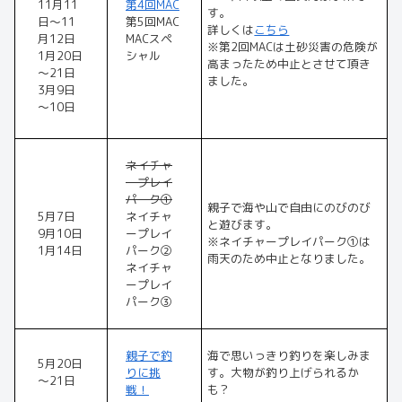
11月11
第4回MAC
す。
日～11
第5回MAC
詳しくは
こちら
月12日
MACスペ
※第2回MACは土砂災害の危険が
1月20日
シャル
高まったため中止とさせて頂き
～21日
ました。
3月9日
～10日
ネイチャ
ープレイ
パーク①
親子で海や山で自由にのびのび
5月7日
ネイチャ
と遊びます。
9月10日
ープレイ
※ネイチャープレイパーク①は
1月14日
パーク②
雨天のため中止となりました。
ネイチャ
ープレイ
パーク③
親子で釣
海で思いっきり釣りを楽しみま
5月20日
りに挑
す。大物が釣り上げられるか
～21日
戦！
も？