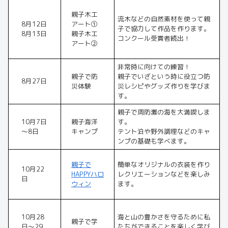
親子木工
流木などの自然素材を使って親
8月12日
アート①
子で協力して作品を作ります。
8月13日
親子木工
コンクール受賞者続出！
アート②
非常時に向けての練習！
親子で防
親子でいざという時に役立つ防
8月27日
災体験
災レシピやグッズ作りを学びま
す。
親子で周防灘の海を大満喫しま
10月7日
親子海洋
す。
～8日
キャンプ
テント泊や野外調理などのキャ
ンプの基礎も学べます。
親子で
簡単なオリジナルの衣装を作り
10月22
HAPPYハロ
レクリエーションなどを楽しみ
日
ウィン
ます。
10月28
海と山の豊かさを守るために私
親子で学
日～29
たちができることを楽しく学び