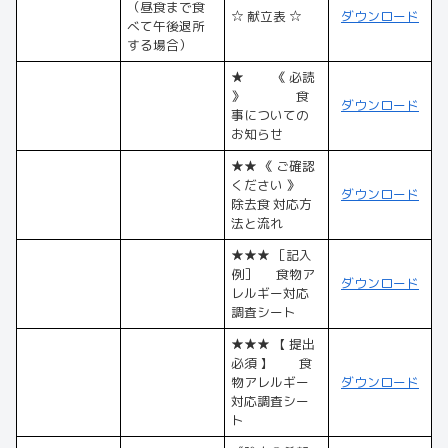
（昼食まで食
☆ 献立表 ☆
ダウンロード
べて午後退所
する場合）
★ 《 必読
》 食
ダウンロード
事についての
お知らせ
★★ 《 ご確認
ください 》
ダウンロード
除去食 対応方
法と流れ
★★★ ［記入
例］ 食物ア
ダウンロード
レルギー対応
調査シート
★★★ 【 提出
必須 】 食
物アレルギー
ダウンロード
対応調査シー
ト