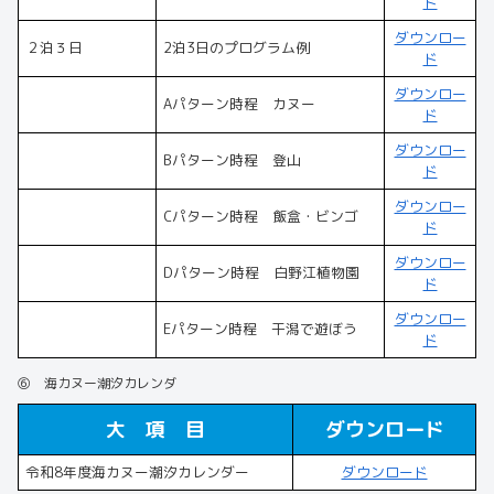
ド
ダウンロー
２泊３日
2泊3日のプログラム例
ド
ダウンロー
Aパターン時程 カヌー
ド
ダウンロー
Bパターン時程 登山
ド
ダウンロー
Cパターン時程 飯盒・ビンゴ
ド
ダウンロー
Dパターン時程 白野江植物園
ド
ダウンロー
Eパターン時程 干潟で遊ぼう
ド
⑥ 海カヌー潮汐カレンダ
大 項 目
ダウンロード
令和8年度海カヌー潮汐カレンダー
ダウンロード