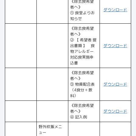
《除去食希望
者へ》
ダウンロード
① 食堂よりお
知らせ
《除去食希望
者へ》
② 【 希望者 提
出書類 】 食
ダウンロード
物アレルギー
対応食実施申
込書
《除去食希望
者へ》
③ 物資配合表
ダウンロード
（4食分＋飲
料）
《除去食希望
者へ》
ダウンロード
④ 記入例
野外炊飯メニ
ュー