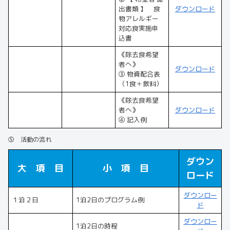
出書類 】 食
ダウンロード
物アレルギー
対応食実施申
込書
《除去食希望
者へ》
ダウンロード
③ 物資配合表
（1食＋飲料）
《除去食希望
者へ》
ダウンロード
④ 記入例
⑤ 活動の流れ
ダウン
大 項 目
小 項 目
ロード
ダウンロー
１泊２日
1泊2日のプログラム例
ド
ダウンロー
1泊2日の時程