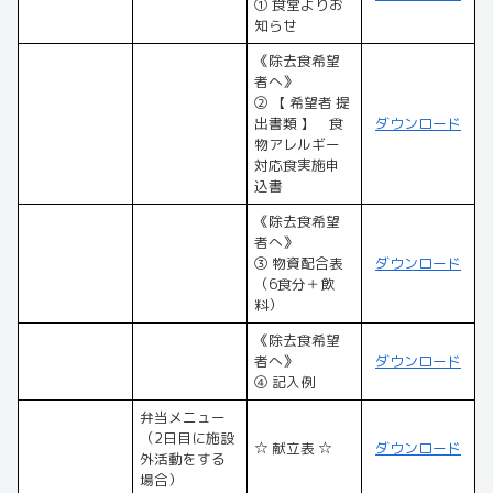
① 食堂よりお
知らせ
《除去食希望
者へ》
② 【 希望者 提
出書類 】 食
ダウンロード
物アレルギー
対応食実施申
込書
《除去食希望
者へ》
③ 物資配合表
ダウンロード
（6食分＋飲
料）
《除去食希望
者へ》
ダウンロード
④ 記入例
弁当メニュー
（2日目に施設
☆ 献立表 ☆
ダウンロード
外活動をする
場合）