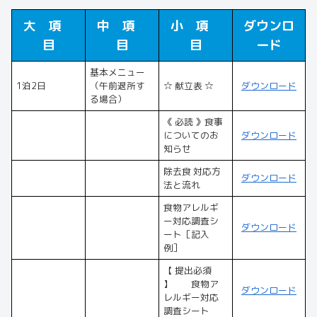
大 項
中 項
小 項
ダウンロ
目
目
目
ード
基本メニュー
1泊2日
（午前退所す
☆ 献立表 ☆
ダウンロード
る場合）
《 必読 》食事
についてのお
ダウンロード
知らせ
除去食 対応方
ダウンロード
法と流れ
食物アレルギ
ー対応調査シ
ダウンロード
ート［記入
例］
【 提出必須
】 食物ア
ダウンロード
レルギー対応
調査シート