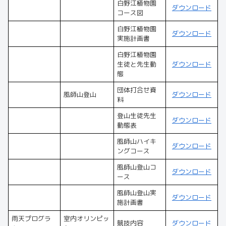
白野江植物園
ダウンロード
コース図
白野江植物園
ダウンロード
実施計画書
白野江植物園
生徒と先生動
ダウンロード
態
団体打合せ資
風師山登山
ダウンロード
料
登山生徒先生
ダウンロード
動態表
風師山ハイキ
ダウンロード
ングコース
風師山登山コ
ダウンロード
ース
風師山登山実
ダウンロード
施計画書
雨天プログラ
室内オリンピッ
競技内容
ダウンロード