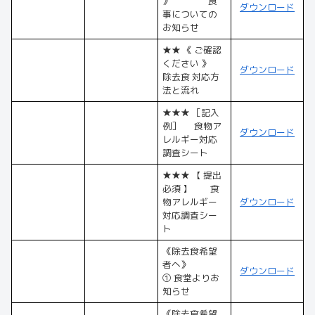
》 食
ダウンロード
事についての
お知らせ
★★ 《 ご確認
ください 》
ダウンロード
除去食 対応方
法と流れ
★★★ ［記入
例］ 食物ア
ダウンロード
レルギー対応
調査シート
★★★ 【 提出
必須 】 食
物アレルギー
ダウンロード
対応調査シー
ト
《除去食希望
者へ》
ダウンロード
① 食堂よりお
知らせ
《除去食希望