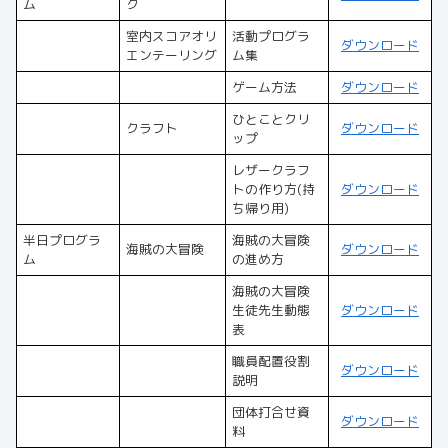
ム
ク
室内スコアオリ
活動プログラ
ダウンロード
エンテーリング
ム集
ゲーム方法
ダウンロード
ひとことクリ
クラフト
ダウンロード
ップ
レザークラフ
トの作り方(持
ダウンロード
ち帰り用)
半日プログラ
海賊の大冒険
海賊の大冒険
ダウンロード
ム
の進め方
海賊の大冒険
生徒先生動態
ダウンロード
表
職員配置役割
ダウンロード
説明
団体打合せ資
ダウンロード
料