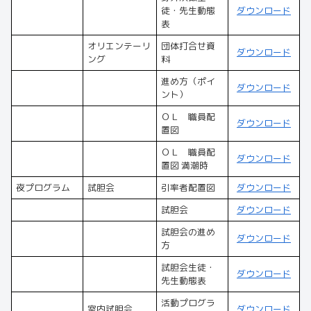
徒・先生動態
ダウンロード
表
オリエンテーリ
団体打合せ資
ダウンロード
ング
料
進め方（ポイ
ダウンロード
ント）
ＯＬ 職員配
ダウンロード
置図
ＯＬ 職員配
ダウンロード
置図 満潮時
夜プログラム
試胆会
引率者配置図
ダウンロード
試胆会
ダウンロード
試胆会の進め
ダウンロード
方
試胆会生徒・
ダウンロード
先生動態表
活動プログラ
室内試胆会
ダウンロード