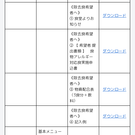
《除去食希望
者へ》
ダウンロード
① 食堂よりお
知らせ
《除去食希望
者へ》
② 【 希望者 提
出書類 】 食
ダウンロード
物アレルギー
対応食実施申
込書
《除去食希望
者へ》
③ 物資配合表
ダウンロード
（3食分＋飲
料）
《除去食希望
者へ》
ダウンロード
④ 記入例
基本メニュー