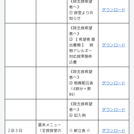
《除去食希望
者へ》
ダウンロード
① 食堂よりお
知らせ
《除去食希望
者へ》
② 【 希望者 提
出書類 】 食
ダウンロード
物アレルギー
対応食実施申
込書
《除去食希望
者へ》
③ 物資配合表
ダウンロード
（4食分＋飲
料）
《除去食希望
者へ》
ダウンロード
④ 記入例
基本メニュー
２泊３日
（全食食堂の
☆ 献立表 ☆
ダウンロード