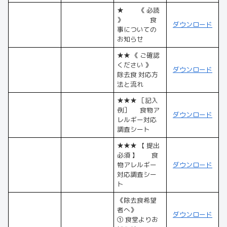
★ 《 必読
》 食
ダウンロード
事についての
お知らせ
★★ 《 ご確認
ください 》
ダウンロード
除去食 対応方
法と流れ
★★★ ［記入
例］ 食物ア
ダウンロード
レルギー対応
調査シート
★★★ 【 提出
必須 】 食
物アレルギー
ダウンロード
対応調査シー
ト
《除去食希望
者へ》
ダウンロード
① 食堂よりお