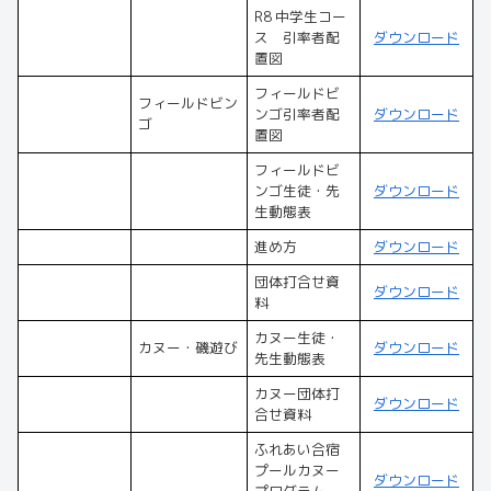
R8 中学生コー
ス 引率者配
ダウンロード
置図
フィールドビ
フィールドビン
ンゴ引率者配
ダウンロード
ゴ
置図
フィールドビ
ンゴ生徒・先
ダウンロード
生動態表
進め方
ダウンロード
団体打合せ資
ダウンロード
料
カヌー生徒・
カヌー・磯遊び
ダウンロード
先生動態表
カヌー団体打
ダウンロード
合せ資料
ふれあい合宿
プールカヌー
ダウンロード