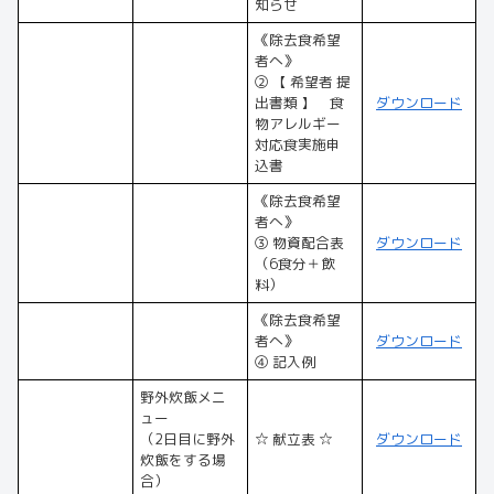
知らせ
《除去食希望
者へ》
② 【 希望者 提
出書類 】 食
ダウンロード
物アレルギー
対応食実施申
込書
《除去食希望
者へ》
③ 物資配合表
ダウンロード
（6食分＋飲
料）
《除去食希望
者へ》
ダウンロード
④ 記入例
野外炊飯メニ
ュー
（2日目に野外
☆ 献立表 ☆
ダウンロード
炊飯をする場
合）