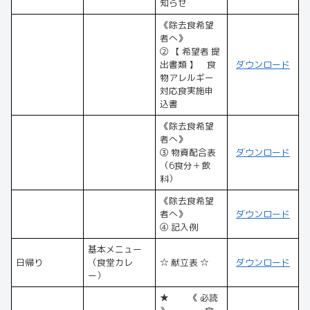
知らせ
《除去食希望
者へ》
② 【 希望者 提
出書類 】 食
ダウンロード
物アレルギー
対応食実施申
込書
《除去食希望
者へ》
③ 物資配合表
ダウンロード
（6食分＋飲
料）
《除去食希望
者へ》
ダウンロード
④ 記入例
基本メニュー
日帰り
（食堂カレ
☆ 献立表 ☆
ダウンロード
ー）
★ 《 必読