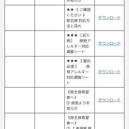
お知らせ
★★ 《 ご確認
ください 》
ダウンロード
除去食 対応方
法と流れ
★★★ ［記入
例］ 食物ア
ダウンロード
レルギー対応
調査シート
★★★ 【 提出
必須 】 食
物アレルギー
ダウンロード
対応調査シー
ト
《除去食希望
者へ》
ダウンロード
① 食堂よりお
知らせ
《除去食希望
者へ》
② 【 希望者 提