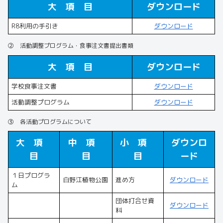
大 項 目
ダウンロード
R8利用の手引き
ダウンロード
② 活動調整プログラム・食事注文書提出書類
大 項 目
ダウンロード
学校食事注文書
ダウンロード
活動調整プログラム
ダウンロード
③ 各活動プログラムについて
大 項
中 項
小 項
ダウンロ
目
目
目
ード
１日プログラ
白野江植物公園
進め方
ダウンロード
ム
団体打合せ資
ダウンロード
料