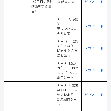
（2日目に野外
☆ 献立表 ☆
ダウンロード
炊飯をする場
合）
★ 《 必読
》 食
ダウンロード
事についての
お知らせ
★★ 《 ご確認
ください 》
ダウンロード
除去食 対応方
法と流れ
★★★ ［記入
例］ 食物ア
ダウンロード
レルギー対応
調査シート
★★★ 【 提出
必須 】 食
物アレルギー
ダウンロード
対応調査シー
ト