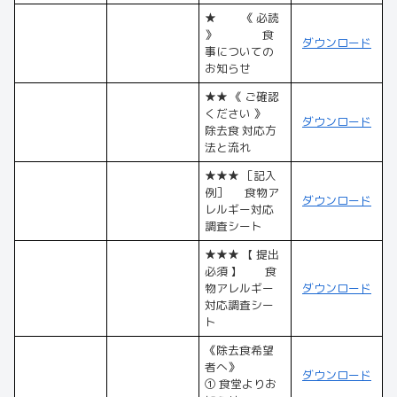
★ 《 必読
》 食
ダウンロード
事についての
お知らせ
★★ 《 ご確認
ください 》
ダウンロード
除去食 対応方
法と流れ
★★★ ［記入
例］ 食物ア
ダウンロード
レルギー対応
調査シート
★★★ 【 提出
必須 】 食
物アレルギー
ダウンロード
対応調査シー
ト
《除去食希望
者へ》
ダウンロード
① 食堂よりお