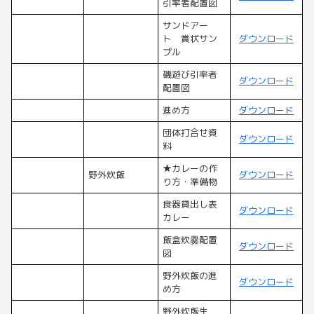
引率者配置図
サンドアー
ト 賞状サン
ダウンロード
プル
磯遊び引率者
ダウンロード
配置図
進め方
ダウンロード
団体打合せ資
ダウンロード
料
★カレーの作
野外炊飯
ダウンロード
り方・準備物
食器貸出し表
ダウンロード
カレー
飯盒炊爨配置
ダウンロード
図
野外炊飯の進
ダウンロード
め方
野外炊飯生