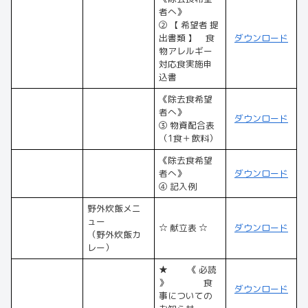
者へ》
② 【 希望者 提
出書類 】 食
ダウンロード
物アレルギー
対応食実施申
込書
《除去食希望
者へ》
ダウンロード
③ 物資配合表
（1食＋飲料）
《除去食希望
者へ》
ダウンロード
④ 記入例
野外炊飯メニ
ュー
☆ 献立表 ☆
ダウンロード
（野外炊飯カ
レー）
★ 《 必読
》 食
ダウンロード
事についての